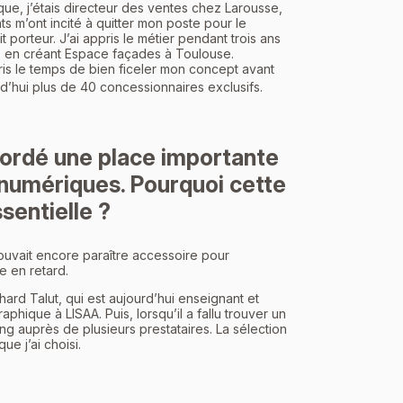
ue, j’étais directeur des ventes chez Larousse,
s m’ont incité à quitter mon poste pour le
porteur. J’ai appris le métier pendant trois ans
 en créant Espace façades à Toulouse.
pris le temps de bien ficeler mon concept avant
d’hui plus de 40 concessionnaires exclusifs.
cordé une place importante
s numériques. Pourquoi cette
sentielle ?
pouvait encore paraître accessoire pour
e en retard.
rd Talut, qui est aujourd’hui enseignant et
hique à LISAA. Puis, lorsqu’il a fallu trouver un
ing auprès de plusieurs prestataires. La sélection
ue j’ai choisi.