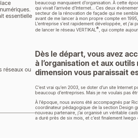
place
beaucoup manquaient d’organisation. À cette époq
qui vivait l’arrivée d’Internet… Ces deux évènement
s numériques.
secteur de la rénovation de façade qui me semblait 
t essentielle
avant de me lancer à mon propre compte en 1995,
L’entreprise s’est rapidement développée, et j’ai 
®
de lancer le réseau VERTIKAL
, qui compte aujour
Dès le départ, vous avez ac
à l’organisation et aux outil
s réseaux ou
dimension vous paraissait es
C’est vrai qu’en 2003, se doter d’un site Internet 
beaucoup d’entreprises. Mais je ne voulais pas êtr
À l’époque, nous avions été accompagnés par Richa
coordinateur pédagogique de la section Design grap
nouveau partenaire, j’ai organisé un véritable cast
a duré près de six mois, et c’est finalement Iwego q