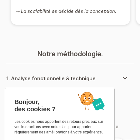
➝ La scalabilité se décide dès la conception.
Notre méthodologie.
1. Analyse fonctionnelle & technique
Nous définissons :
• Les besoins métiers
Bonjour,
• Les règles de gestion
des cookies ?
• Les volumes et types de données
• Les contraintes de sécurité
Les cookies nous apportent des retours précieux sur
Cette étape structure la logique globale du système.
vos interactions avec notre site, pour apporter
régulièrement des améliorations à votre expérience.