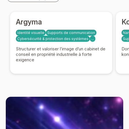
Argyma
Ko
Identité visuelle
Supports de communication
Na
Cybersécurité & protection des systèmes
...
Sup
Structurer et valoriser l’image d’un cabinet de
Don
conseil en propriété industrielle à forte
kon
exigence