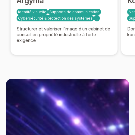
Argyma
Ko
Identité visuelle
Supports de communication
Na
Cybersécurité & protection des systèmes
...
Sup
Structurer et valoriser l’image d’un cabinet de
Don
conseil en propriété industrielle à forte
kon
exigence