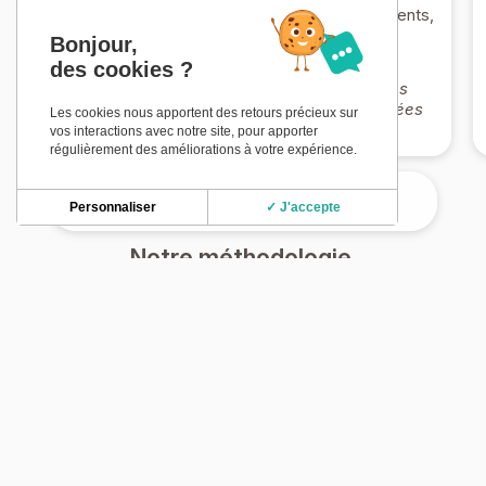
hébergements, restaurants, activités, événements,
sites touristiques…
Bonjour,
des cookies ?
➝
Il est important d’identifier les syndications
réellement pertinentes pour votre site, alignées
Les cookies nous apportent des retours précieux sur
aux attentes des visiteurs.
vos interactions avec notre site, pour apporter
régulièrement des améliorations à votre expérience.
Personnaliser
✓ J'accepte
Notre méthodologie.
1. Analyse & cadrage du projet
Nous analysons votre site existant, votre usage de
Tourinsoft et vos objectifs de diffusion afin de définir un
périmètre d’intégration clair et pertinent.