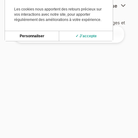
1. Analyse de votre environnement numérique
Les cookies nous apportent des retours précieux sur
vos interactions avec notre site, pour apporter
régulièrement des améliorations à votre expérience.
Nous réalisons un état des lieux de vos outils, usages et
pratiques internes. Cette phase nous permet de
comprendre votre organisation, vos contraintes et vos
Personnaliser
✓ J'accepte
priorités opérationnelles.
2. Conseil et structuration de l’écosystème
digital
3. Mise en place et paramétrage des outils
4. Support et assistance aux équipes