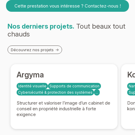
Cette prestation vous intéresse ? Contactez-nous !
Nos derniers projets.
Tout beaux tout
chauds
Découvrez nos projets
Argyma
Ko
Identité visuelle
Supports de communication
Na
Cybersécurité & protection des systèmes
...
Sup
Structurer et valoriser l’image d’un cabinet de
Don
conseil en propriété industrielle à forte
kon
exigence