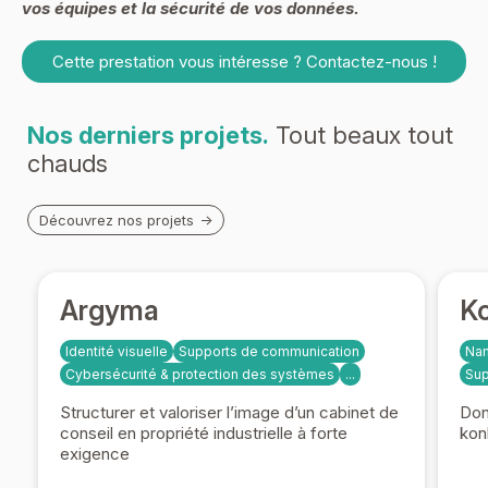
vos équipes et la sécurité de vos données.
Cette prestation vous intéresse ? Contactez-nous !
Nos derniers projets.
Tout beaux tout
chauds
Découvrez nos projets
Argyma
Ko
Identité visuelle
Supports de communication
Na
Cybersécurité & protection des systèmes
...
Sup
Structurer et valoriser l’image d’un cabinet de
Don
conseil en propriété industrielle à forte
kon
exigence