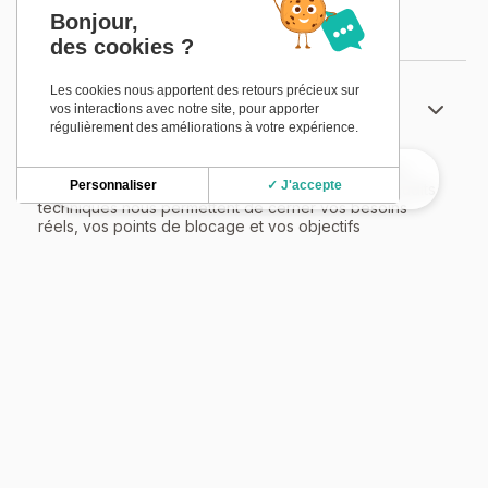
Bonjour,
Notre méthodologie.
des cookies ?
Les cookies nous apportent des retours précieux sur
1. Diagnostic & immersion
vos interactions avec notre site, pour apporter
régulièrement des améliorations à votre expérience.
Nous commençons par analyser vos outils, process,
Personnaliser
✓ J'accepte
usages et données. Entretiens, questionnaires et audits
techniques nous permettent de cerner vos besoins
réels, vos points de blocage et vos objectifs
stratégiques.
2. Cartographie & analyse des risques
3. Benchmark & recommandations